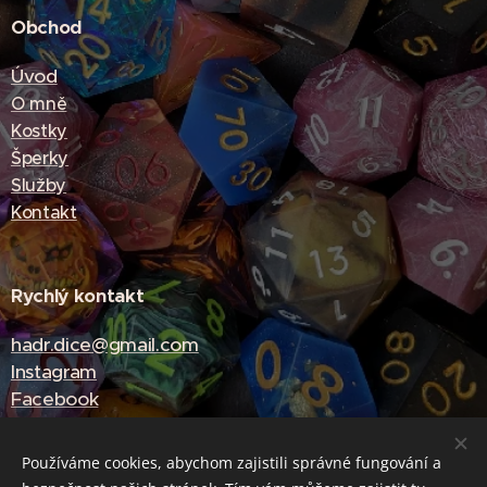
Obchod
Úvod
O mně
Kostky
Šperky
Služby
Kontakt
Rychlý kontakt
hadr.dice@gmail.com
Instagram
Facebook
Používáme cookies, abychom zajistili správné fungování a