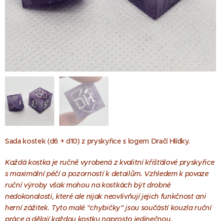
Sada kostek (d6 + d10) z pryskyřice s logem Dračí Hlídky.
Každá kostka je ručně vyrobená z kvalitní křišťálové pryskyřice
s maximální péčí a pozorností k detailům. Vzhledem k povaze
ruční výroby však mohou na kostkách být drobné
nedokonalosti, které ale nijak neovlivňují jejich funkčnost ani
herní zážitek. Tyto malé "chybičky" jsou součástí kouzla ruční
práce a dělají každou kostku naprosto jedinečnou.