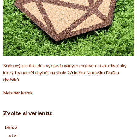
Korkový podtácek s vygravírovaným motivem dvacetistěnky,
který by neměl chybět na stole žádného fanouška DnD a
dračáků.
Materiál: korek
Zvolte si variantu:
Množ
ství