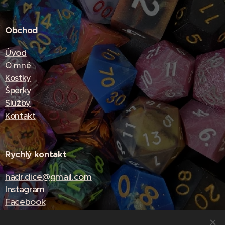
Obchod
Úvod
O mně
Kostky
Šperky
Služby
Kontakt
Rychlý kontakt
hadr.dice@gmail.com
Instagram
Facebook