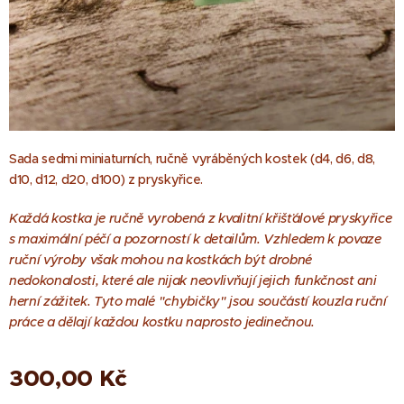
Sada sedmi miniaturních, ručně vyráběných kostek (d4, d6, d8,
d10, d12, d20, d100) z pryskyřice.
Každá kostka je ručně vyrobená z kvalitní křišťálové pryskyřice
s maximální péčí a pozorností k detailům. Vzhledem k povaze
ruční výroby však mohou na kostkách být drobné
nedokonalosti, které ale nijak neovlivňují jejich funkčnost ani
herní zážitek. Tyto malé "chybičky" jsou součástí kouzla ruční
práce a dělají každou kostku naprosto jedinečnou.
300,00
Kč