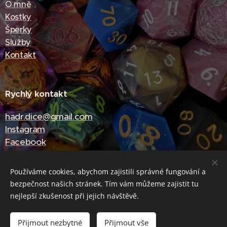
O mně
Kostky
Šperky
Služby
Kontakt
Rychlý kontakt
hadr.dice@gmail.com
Instagram
Facebook
Používáme cookies, abychom zajistili správné fungování a
bezpečnost našich stránek. Tím vám můžeme zajistit tu
Cookies
nejlepší zkušenost při jejich návštěvě.
Do košíku
Přijmout nezbytné
Přijmout vše