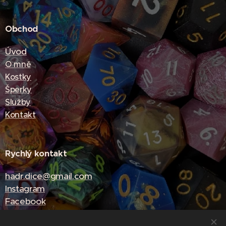
Obchod
Úvod
O mně
Kostky
Šperky
Služby
Kontakt
Rychlý kontakt
hadr.dice@gmail.com
Instagram
Facebook